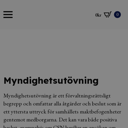
0
0
kr
Myndighetsutövning
Myndighetsutövning är ett förvaltningsrättsligt
begrepp och omfattar alla åtgärder och beslut som är
ett yttersta uttryck för samhällets maktbefogenheter
gentemot medborgarna. Det kan vara både positiva
beslut, exempelvis om CSN beviljar en ansökan om