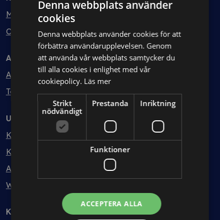
Denna webbplats använder
Min bolagsjurist
cookies
Ombud
Denna webbplats använder cookies för att
förbättra användarupplevelsen. Genom
att använda vår webbplats samtycker du
Avtal
till alla cookies i enlighet med vår
Avtalshantering
cookiepolicy.
Läs mer
Testa kostnadsfritt
Strikt
Prestanda
Inriktning
nödvändigt
Utbildning
Kurser
Funktioner
Kurspaket
Abonnemang
Webbinarium
ACCEPTERA ALLA
Kunskapsbank