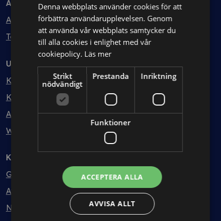
Avtal
Denna webbplats använder cookies för att
förbättra användarupplevelsen. Genom
Avtalshantering
att använda vår webbplats samtycker du
Testa kostnadsfritt
till alla cookies i enlighet med vår
cookiepolicy.
Läs mer
Utbildning
Strikt
Prestanda
Inriktning
Kurser
nödvändigt
Kurspaket
Abonnemang
Funktioner
Webbinarium
Kunskapsbank
Guider
ACCEPTERA ALLA
Avtalsmallar
AVVISA ALLT
Nyheter