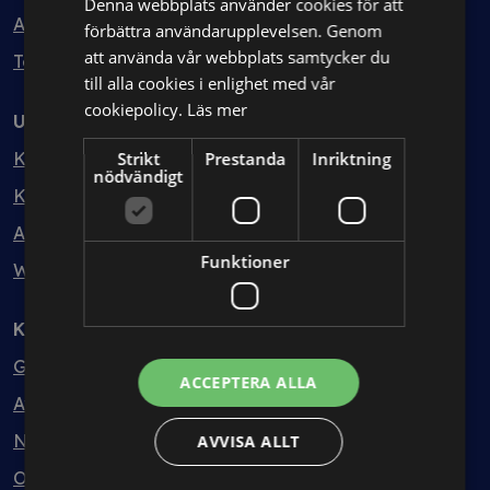
Denna webbplats använder cookies för att
Avtalshantering
förbättra användarupplevelsen. Genom
att använda vår webbplats samtycker du
Testa kostnadsfritt
till alla cookies i enlighet med vår
cookiepolicy.
Läs mer
Utbildning
Kurser
Strikt
Prestanda
Inriktning
nödvändigt
Kurspaket
Abonnemang
Funktioner
Webbinarium
Kunskapsbank
Guider
ACCEPTERA ALLA
Avtalsmallar
Nyheter
AVVISA ALLT
Ordlista