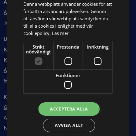
Avtal
Denna webbplats använder cookies för att
förbättra användarupplevelsen. Genom
Avtalshantering
att använda vår webbplats samtycker du
Testa kostnadsfritt
till alla cookies i enlighet med vår
cookiepolicy.
Läs mer
Utbildning
Strikt
Prestanda
Inriktning
Kurser
nödvändigt
Kurspaket
Abonnemang
Funktioner
Webbinarium
Kunskapsbank
Guider
ACCEPTERA ALLA
Avtalsmallar
AVVISA ALLT
Nyheter