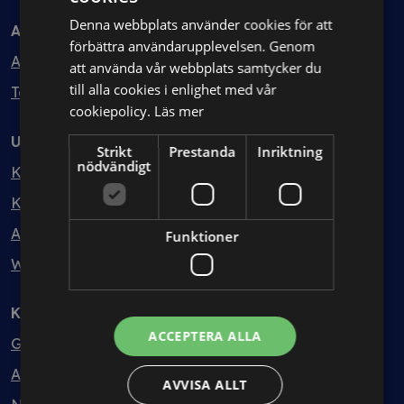
Denna webbplats använder cookies för att
Avtal
förbättra användarupplevelsen. Genom
Avtalshantering
att använda vår webbplats samtycker du
till alla cookies i enlighet med vår
Testa kostnadsfritt
cookiepolicy.
Läs mer
Utbildning
Strikt
Prestanda
Inriktning
nödvändigt
Kurser
Kurspaket
Abonnemang
Funktioner
Webbinarium
Kunskapsbank
ACCEPTERA ALLA
Guider
Avtalsmallar
AVVISA ALLT