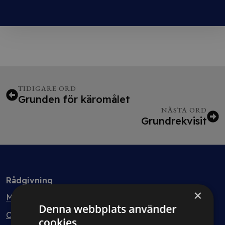
TIDIGARE ORD
Grunden för käromålet
NÄSTA ORD
Grundrekvisit
Rådgivning
×
Min bolagsjurist
Denna webbplats använder
Ombud
cookies