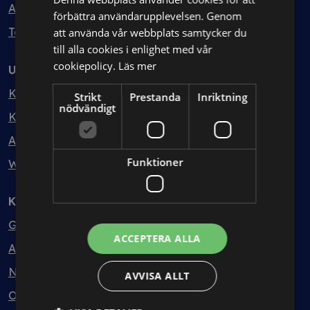
Avtalshantering
förbättra användarupplevelsen. Genom
Testa kostnadsfritt
att använda vår webbplats samtycker du
till alla cookies i enlighet med vår
cookiepolicy.
Läs mer
Utbildning
Kurser
Strikt
Prestanda
Inriktning
nödvändigt
Kurspaket
Abonnemang
Funktioner
Webbinarium
Kunskapsbank
Guider
ACCEPTERA ALLA
Avtalsmallar
Nyheter
AVVISA ALLT
Ordlista