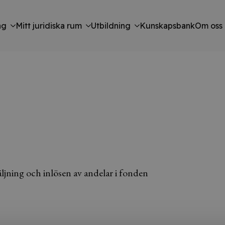
ng
Mitt juridiska rum
Utbildning
Kunskapsbank
Om oss
jning och inlösen av andelar i fonden