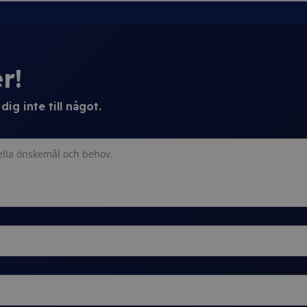
r!
ig inte till något.