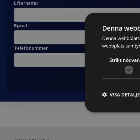
Efternamn
*
Epost
*
Denna webb
Denna webbplats 
webbplats samtyck
Telefonummer
*
Strikt nödvän
VISA DETALJ