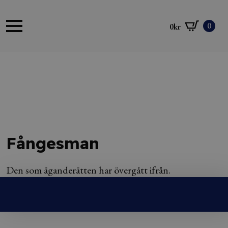
0
0
kr
Fångesman
Den som äganderätten har övergått ifrån.