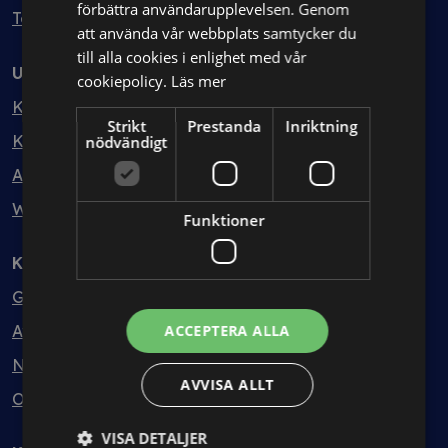
förbättra användarupplevelsen. Genom
Testa kostnadsfritt
att använda vår webbplats samtycker du
till alla cookies i enlighet med vår
Utbildning
cookiepolicy.
Läs mer
Kurser
Strikt
Prestanda
Inriktning
Kurspaket
nödvändigt
Abonnemang
Webbinarium
Funktioner
Kunskapsbank
Guider
Avtalsmallar
ACCEPTERA ALLA
Nyheter
AVVISA ALLT
Ordlista
VISA DETALJER