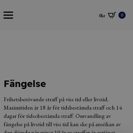
0
0
kr
Fängelse
Frihetsberövande straff på viss tid eller livstid.
Maximitiden är 18 år för tidsbestämda straff och 14
dagar för tidsobestämda straff. Omvandling av
fängelse på livstid till viss tid kan ske på ansökan av
den dömde när minst 10 år av straffet är avtjänat.