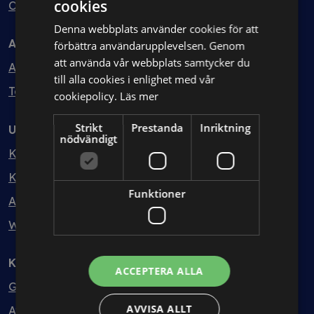
cookies
Ombud
Denna webbplats använder cookies för att
Avtal
förbättra användarupplevelsen. Genom
att använda vår webbplats samtycker du
Avtalshantering
till alla cookies i enlighet med vår
Testa kostnadsfritt
cookiepolicy.
Läs mer
Strikt
Prestanda
Inriktning
Utbildning
nödvändigt
Kurser
Kurspaket
Funktioner
Abonnemang
Webbinarium
Kunskapsbank
ACCEPTERA ALLA
Guider
AVVISA ALLT
Avtalsmallar