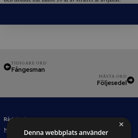
TIDIGARE ORD
Fångesman
NÄSTA ORD
Följesedel
Rådgivning
×
Min bolagsjurist
Denna webbplats använder