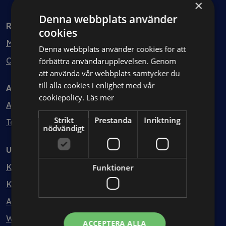
×
Denna webbplats använder
Rådgivning
cookies
Min bolagsjurist
Denna webbplats använder cookies för att
Ombud
förbättra användarupplevelsen. Genom
att använda vår webbplats samtycker du
till alla cookies i enlighet med vår
Avtal
cookiepolicy.
Läs mer
Avtalshantering
Strikt
Prestanda
Inriktning
Testa kostnadsfritt
nödvändigt
Utbildning
Kurser
Funktioner
Kurspaket
Abonnemang
Webbinarium
ACCEPTERA ALLA