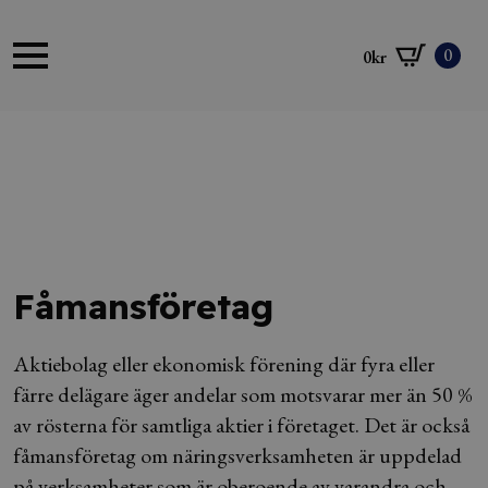
0
0
kr
Fåmansföretag
Aktiebolag eller ekonomisk förening där fyra eller
färre delägare äger andelar som motsvarar mer än 50 %
av rösterna för samtliga aktier i företaget. Det är också
fåmansföretag om näringsverksamheten är uppdelad
på verksamheter som är oberoende av varandra och