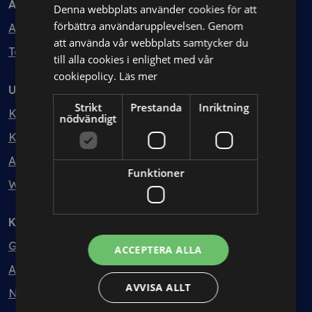
Avtal
Denna webbplats använder cookies för att
förbättra användarupplevelsen. Genom
Avtalshantering
att använda vår webbplats samtycker du
Testa kostnadsfritt
till alla cookies i enlighet med vår
cookiepolicy.
Läs mer
Utbildning
Strikt
Prestanda
Inriktning
Kurser
nödvändigt
Kurspaket
Abonnemang
Funktioner
Webbinarium
Kunskapsbank
Guider
ACCEPTERA ALLA
Avtalsmallar
AVVISA ALLT
Nyheter