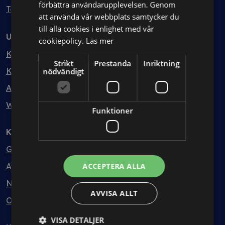
förbättra användarupplevelsen. Genom
Testa kostnadsfritt
att använda vår webbplats samtycker du
till alla cookies i enlighet med vår
Utbildning
cookiepolicy.
Läs mer
Kurser
Strikt
Prestanda
Inriktning
Kurspaket
nödvändigt
Abonnemang
Webbinarium
Funktioner
Kunskapsbank
Guider
Avtalsmallar
ACCEPTERA ALLA
Nyheter
AVVISA ALLT
Ordlista
VISA DETALJER