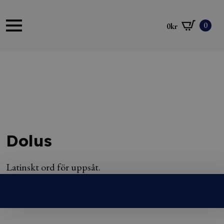
0
0
kr
Dolus
Latinskt ord för uppsåt.