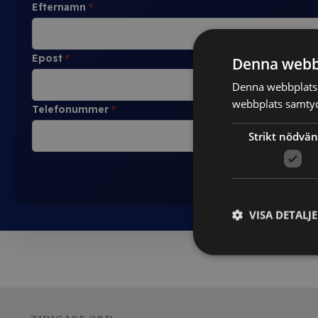
Efternamn
*
Epost
*
Denna webb
Denna webbplats 
webbplats samtyck
Telefonummer
*
Strikt nödvän
VISA DETALJ