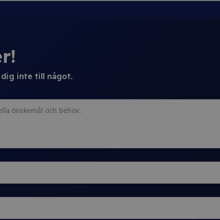
r!
ig inte till något.