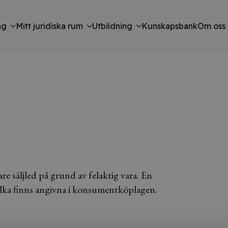
ng
Mitt juridiska rum
Utbildning
Kunskapsbank
Om oss
re säljled på grund av felaktig vara. En
vilka finns angivna i konsumentköplagen.