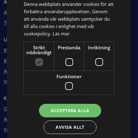
Avtal
Denna webbplats använder cookies för att
förbättra användarupplevelsen. Genom
Avtalshantering
att använda vår webbplats samtycker du
Testa kostnadsfritt
till alla cookies i enlighet med vår
cookiepolicy.
Läs mer
Utbildning
Strikt
Prestanda
Inriktning
Kurser
nödvändigt
Kurspaket
Abonnemang
Funktioner
Webbinarium
Kunskapsbank
Guider
ACCEPTERA ALLA
Avtalsmallar
AVVISA ALLT
Nyheter