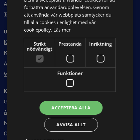
Avtalshantering
förbättra användarupplevelsen. Genom
Testa kostnadsfritt
att använda vår webbplats samtycker du
till alla cookies i enlighet med vår
cookiepolicy.
Läs mer
Utbildning
Kurser
Strikt
Prestanda
Inriktning
nödvändigt
Kurspaket
Abonnemang
Funktioner
Webbinarium
Kunskapsbank
Guider
ACCEPTERA ALLA
Avtalsmallar
Nyheter
AVVISA ALLT
Ordlista