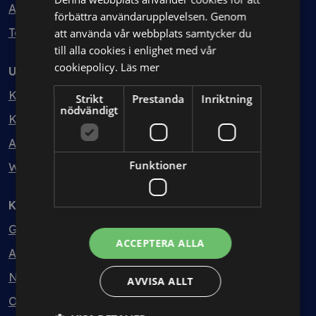
Avtalshantering
förbättra användarupplevelsen. Genom
Testa kostnadsfritt
att använda vår webbplats samtycker du
till alla cookies i enlighet med vår
cookiepolicy.
Läs mer
Utbildning
Kurser
Strikt
Prestanda
Inriktning
nödvändigt
Kurspaket
Abonnemang
Funktioner
Webbinarium
Kunskapsbank
Guider
ACCEPTERA ALLA
Avtalsmallar
Nyheter
AVVISA ALLT
Ordlista