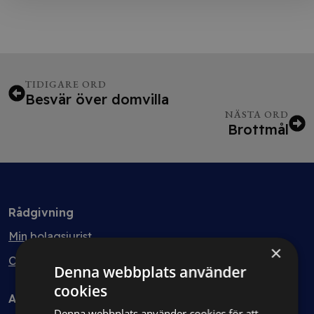
TIDIGARE ORD
Besvär över domvilla
NÄSTA ORD
Brottmål
Rådgivning
Min bolagsjurist
×
Ombud
Denna webbplats använder
cookies
Avtal
Denna webbplats använder cookies för att