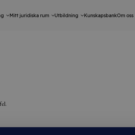
ng
Mitt juridiska rum
Utbildning
Kunskapsbank
Om oss
el.