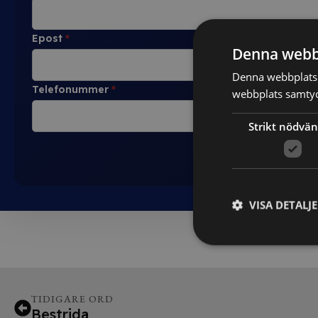
Epost
*
Denna webb
Denna webbplats 
Telefonummer
*
webbplats samtyck
Strikt nödvän
VISA DETALJ
TIDIGARE ORD
Bestrida