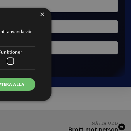
×
att använda vår
Funktioner
PTERA ALLA
NÄSTA ORD
Brott mot person