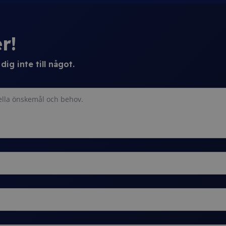
r!
ig inte till något.