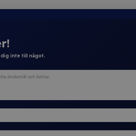
r!
ig inte till något.