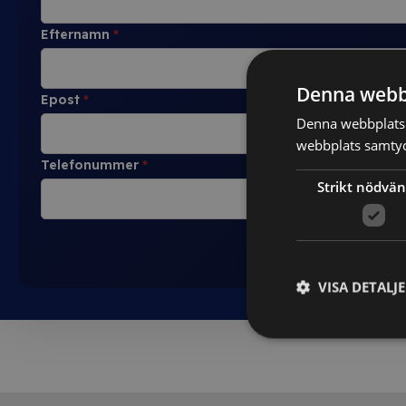
Efternamn
*
Denna webb
Epost
*
Denna webbplats 
webbplats samtyck
Telefonummer
*
Strikt nödvän
VISA DETALJ