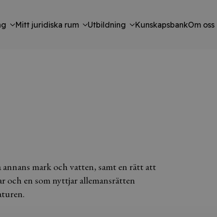
ng
Mitt juridiska rum
Utbildning
Kunskapsbank
Om oss
på annans mark och vatten, samt en rätt att
ar och en som nyttjar allemansrätten
aturen.