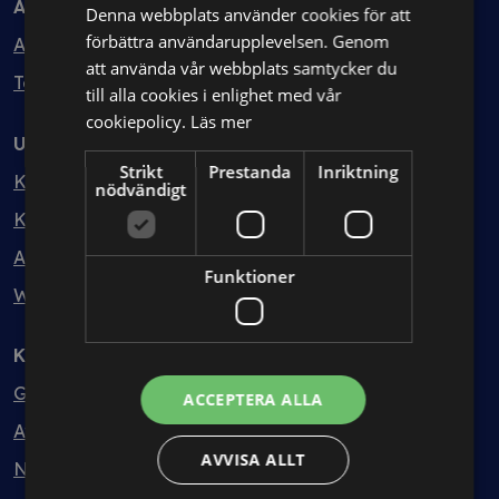
Avtal
Denna webbplats använder cookies för att
förbättra användarupplevelsen. Genom
Avtalshantering
att använda vår webbplats samtycker du
Testa kostnadsfritt
till alla cookies i enlighet med vår
cookiepolicy.
Läs mer
Utbildning
Strikt
Prestanda
Inriktning
Kurser
nödvändigt
Kurspaket
Abonnemang
Funktioner
Webbinarium
Kunskapsbank
Guider
ACCEPTERA ALLA
Avtalsmallar
AVVISA ALLT
Nyheter