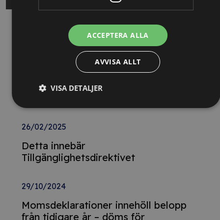
Relaterade nyheter
ACCEPTERA ALLA
13/10/2025
AVVISA ALLT
Nya Världsbanksregler öppnar för
svenska företag – lär dig vinna
VISA DETALJER
upphandlingar med våra nya kurser
26/02/2025
Detta innebär
Tillgänglighetsdirektivet
29/10/2024
Momsdeklarationer innehöll belopp
från tidigare år – döms för