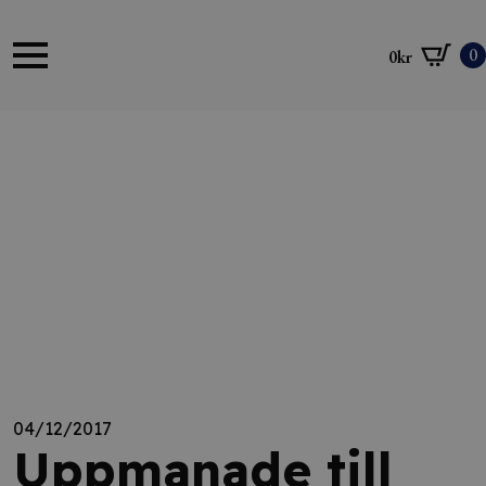
0
0
kr
04/12/2017
Uppmanade till