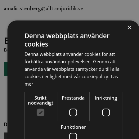
amalia.stenberg@alltomjuridik.se
×
Denna webbplats använder
Behöver du juridisk hjälp?
cookies
Boka en kostnadsfri konsultation direkt via knappen nedan.
Denna webbplats använder cookies för att
förbättra användarupplevelsen. Genom att
använda vår webbplats samtycker du till alla
Boka rådgivning
cookies i enlighet med vår cookiepolicy.
Läs
mer
Strikt
Prestanda
Inriktning
nödvändigt
Dela
Funktioner