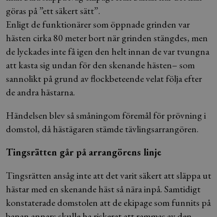
göras på ”ett säkert sätt”.
Enligt de funktionärer som öppnade grinden var
hästen cirka 80 meter bort när grinden stängdes, men
de lyckades inte få igen den helt innan de var tvungna
att kasta sig undan för den skenande hästen– som
sannolikt på grund av flockbeteende velat följa efter
de andra hästarna.
Händelsen blev så småningom föremål för prövning i
domstol, då hästägaren stämde tävlingsarrangören.
Tingsrätten går på arrangörens linje
Tingsrätten ansåg inte att det varit säkert att släppa ut
hästar med en skenande häst så nära inpå. Samtidigt
konstaterade domstolen att de ekipage som funnits på
banan annars skulle ha riskerat att rammas av den