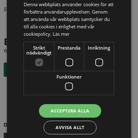
Denna webbplats använder cookies för att
Foto: Lise Åserud / SCANPIX
förbättra användarupplevelsen. Genom
att använda vår webbplats samtycker du
till alla cookies i enlighet med vår
cookiepolicy.
Läs mer
Behöver du juridisk hjälp?
Strikt
Prestanda
Inriktning
Boka en kostnadsfri konsultation direkt via knappen nedan.
nödvändigt
Boka rådgivning
Funktioner
ACCEPTERA ALLA
Dela
AVVISA ALLT