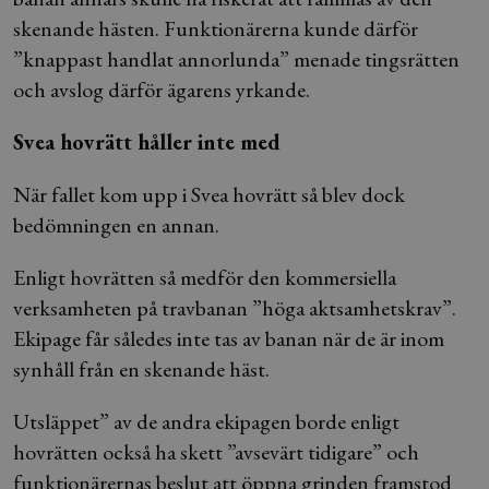
skenande hästen. Funktionärerna kunde därför
”knappast handlat annorlunda” menade tingsrätten
och avslog därför ägarens yrkande.
Svea hovrätt håller inte med
När fallet kom upp i Svea hovrätt så blev dock
bedömningen en annan.
Enligt hovrätten så medför den kommersiella
verksamheten på travbanan ”höga aktsamhetskrav”.
Ekipage får således inte tas av banan när de är inom
synhåll från en skenande häst.
Utsläppet” av de andra ekipagen borde enligt
hovrätten också ha skett ”avsevärt tidigare” och
funktionärernas beslut att öppna grinden framstod