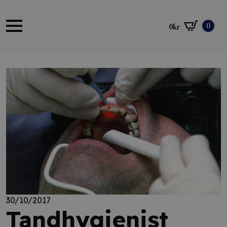
0
0
kr
30/10/2017
Tandhygienist