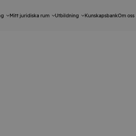
ng
Mitt juridiska rum
Utbildning
Kunskapsbank
Om oss