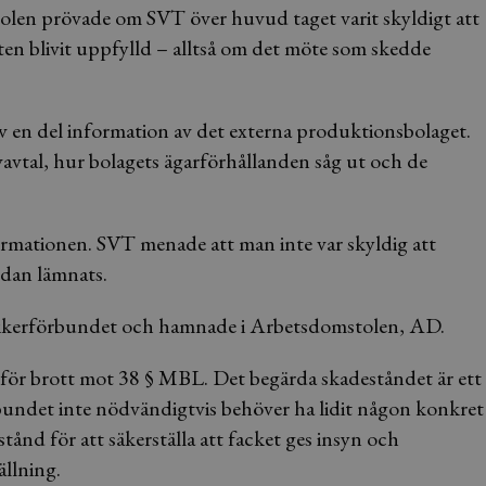
tolen prövade om SVT över huvud taget varit skyldigt att
en blivit uppfylld – alltså om det möte som skedde
v en del information av det externa produktionsbolaget.
vavtal, hur bolagets ägarförhållanden såg ut och de
rmationen. SVT menade att man inte var skyldig att
edan lämnats.
sikerförbundet och hamnade i Arbetsdomstolen, AD.
ör brott mot 38 § MBL. Det begärda skadeståndet är ett
örbundet inte nödvändigtvis behöver ha lidit någon konkret
nd för att säkerställa att facket ges insyn och
ällning.