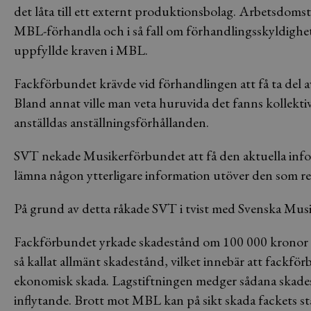
det låta till ett externt produktionsbolag. Arbetsdoms
MBL-förhandla och i så fall om förhandlingsskyldighet
uppfyllde kraven i MBL.
Fackförbundet krävde vid förhandlingen att få ta del a
Bland annat ville man veta huruvida det fanns kollekti
anställdas anställningsförhållanden.
SVT nekade Musikerförbundet att få den aktuella info
lämna någon ytterligare information utöver den som r
På grund av detta råkade SVT i tvist med Svenska Mu
Fackförbundet yrkade skadestånd om 100 000 kronor f
så kallat allmänt skadestånd, vilket innebär att fackf
ekonomisk skada. Lagstiftningen medger sådana skadestå
inflytande. Brott mot MBL kan på sikt skada fackets st