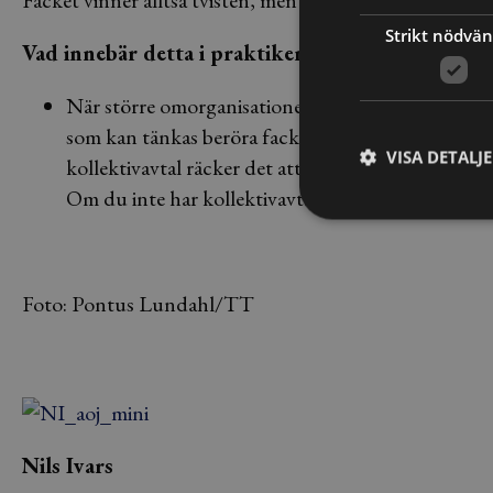
Facket vinner alltså tvisten, men AD sänkte skadestånd
Strikt nödvän
Vad innebär detta i praktiken?
När större omorganisationer ska genomföras, eller
som kan tänkas beröra facket är du som arbetsgiv
VISA DETALJ
kollektivavtal räcker det att du förhandlar med d
Om du inte har kollektivavtal kan du vara förhan
Foto: Pontus Lundahl/TT
Nils Ivars