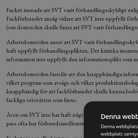
Facket menade att SVT varit förhandlingsskyldigt enlig
Fackförbundet ansåg vidare att SVT inte uppfyllt förha
(om domstolen skulle finna att SVT varit förhandlingss
Arbetsdomstolen anser att SVT varit förhandlingssky
haft uppfyllt förhandlingsplikten. Det kritiska moment
information inte uppfyllt den informationsplikt som 
Arbetsdomstolen fastslår att den knapphändiga informa
vilket program som avsågs och vilket produktionsbolag
knapphändig för att fackförbundet skulle kunna bedöm
fackliga vetorätten som finns.
Även om SVT inte har haft några förbundsmedlemmar 
Denna webb
pass ofta har förbundsmedlemmar anställda att förhandli
Denna webbplats 
webbplats samtyck