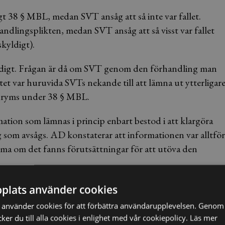
t 38 § MBL, medan SVT ansåg att så inte var fallet.
ndlingsplikten, medan SVT ansåg att så visst var fallet
kyldigt).
ldigt. Frågan är då om SVT genom den förhandling man
et var huruvida SVTs nekande till att lämna ut ytterligar
inryms under 38 § MBL.
tion som lämnas i princip enbart bestod i att klargöra
 som avsågs. AD konstaterar att informationen var alltför
a om det fanns förutsättningar för att utöva den
vid den aktuella tidpunkten anser AD ändå att SVT så
plats använder cookies
ngsplikt trots allt förelegat.
använder cookies för att förbättra användarupplevelsen. Genom 
er du till alla cookies i enlighet med vår cookiepolicy.
Läs mer