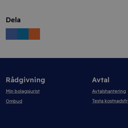
Dela
Rådgivning
Avtal
Min bolagsjurist
Avtalshantering
Testa kostnadsfri
Ombud