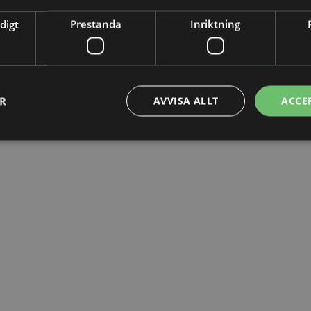
digt
Prestanda
Inriktning
ER
AVVISA ALLT
ACCE