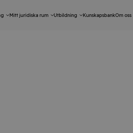
ng
Mitt juridiska rum
Utbildning
Kunskapsbank
Om oss