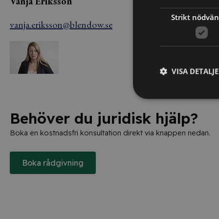
Vanja Eriksson
Strikt nödvän
vanja.eriksson@blendow.se
VISA DETALJ
Behöver du juridisk hjälp?
Boka en kostnadsfri konsultation direkt via knappen nedan.
Boka rådgivning