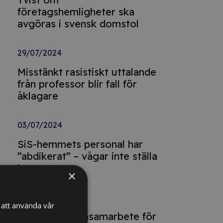
företagshemligheter ska
avgöras i svensk domstol
29/07/2024
Misstänkt rasistiskt uttalande
från professor blir fall för
åklagare
03/07/2024
SiS-hemmets personal har
”abdikerat” – vågar inte ställa
krav
×
03/07/2024
att använda vår
Förbud mot ensamarbete för