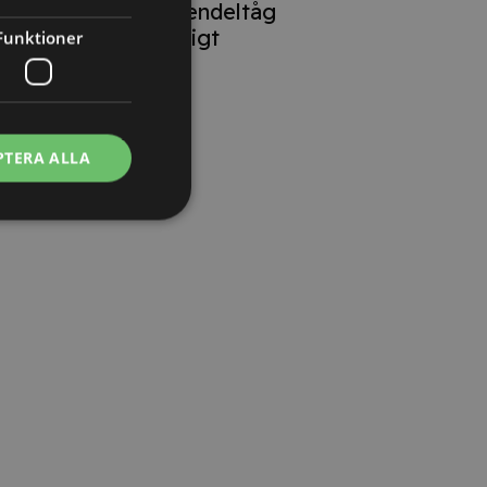
lokförare på pendeltåg
oproportionerligt
Funktioner
PTERA ALLA