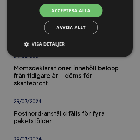
ACCEPTERA ALLA
26/02/2025
AVVISA ALLT
Detta innebär
Tillgänglighetsdirektivet
VISA DETALJER
29/10/2024
Momsdeklarationer innehöll belopp
från tidigare år – döms för
skattebrott
29/07/2024
Postnord-anställd fälls för fyra
paketstölder
29/07/2024