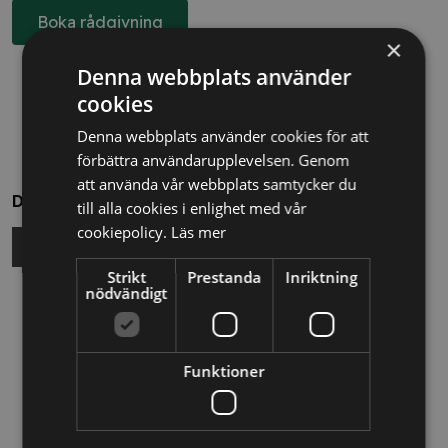
Boka rådgivning
×
Denna webbplats använder
cookies
Denna webbplats använder cookies för att
förbättra användarupplevelsen. Genom
att använda vår webbplats samtycker du
Dela
till alla cookies i enlighet med vår
cookiepolicy.
Läs mer
Strikt
Prestanda
Inriktning
nödvändigt
Relaterade nyheter
13/10/2025
Funktioner
Nya Världsbanksregler öppnar för
svenska företag – lär dig vinna
upphandlingar med våra nya kurser