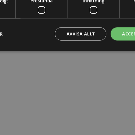
digt
Prestanda
Inriktning
ER
AVVISA ALLT
ACCE