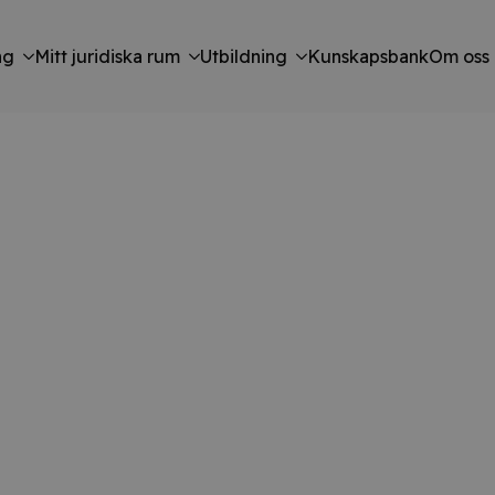
ng
Mitt juridiska rum
Utbildning
Kunskapsbank
Om oss