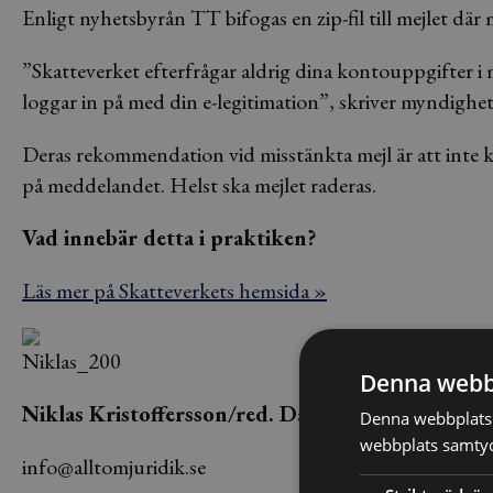
Enligt nyhetsbyrån TT bifogas en zip-fil till mejlet dä
”Skatteverket efterfrågar aldrig dina kontouppgifter i m
loggar in på med din e-legitimation”, skriver myndighe
Deras rekommendation vid misstänkta mejl är att inte kli
på meddelandet. Helst ska mejlet raderas.
Vad innebär detta i praktiken?
Läs mer på Skatteverkets hemsida »
Denna webb
Niklas Kristoffersson/red. Dagens Juridik
Denna webbplats 
webbplats samtyck
info@alltomjuridik.se