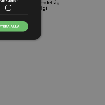
Funktioner
lokförare på pendeltåg
oproportionerligt
PTERA ALLA