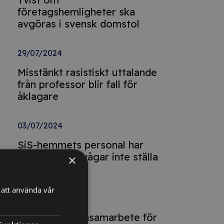
företagshemligheter ska
avgöras i svensk domstol
29/07/2024
Misstänkt rasistiskt uttalande
från professor blir fall för
åklagare
03/07/2024
SiS-hemmets personal har
”abdikerat” – vågar inte ställa
×
krav
att använda vår
03/07/2024
Förbud mot ensamarbete för