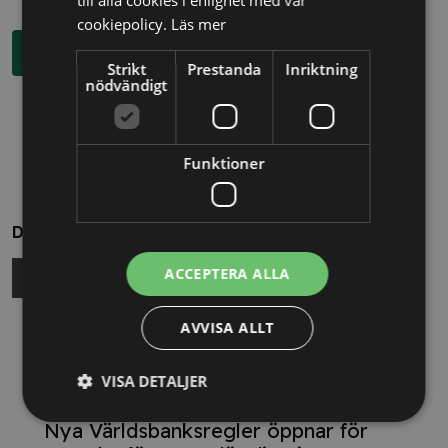
cookiepolicy.
Läs mer
Boka rådgivning
Strikt
Prestanda
Inriktning
nödvändigt
Funktioner
Dela
ACCEPTERA ALLA
AVVISA ALLT
Relaterade nyheter
VISA DETALJER
13/10/2025
Nya Världsbanksregler öppnar för