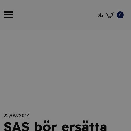
0
0
kr
22/09/2014
SAS bör ersätta