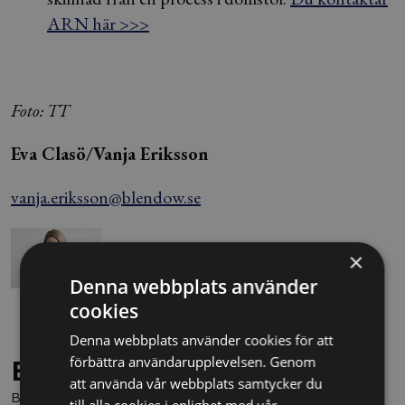
ARN här >>>
Foto: TT
Eva Clasö/Vanja Eriksson
vanja.eriksson@blendow.se
×
Denna webbplats använder
cookies
Denna webbplats använder cookies för att
förbättra användarupplevelsen. Genom
Behöver du juridisk hjälp?
att använda vår webbplats samtycker du
Boka en kostnadsfri konsultation direkt via knappen nedan.
till alla cookies i enlighet med vår