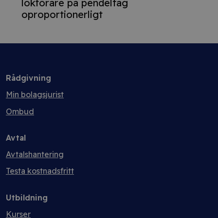
lokförare på pendeltåg
oproportionerligt
Rådgivning
Min bolagsjurist
Ombud
Avtal
Avtalshantering
Testa kostnadsfritt
Utbildning
Kurser