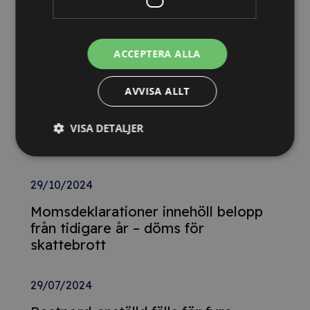
13/10/2025
Nya Världsbanksregler öppnar för
svenska företag – lär dig vinna
ACCEPTERA ALLA
upphandlingar med våra nya kurser
AVVISA ALLT
26/02/2025
Detta innebär
VISA DETALJER
Tillgänglighetsdirektivet
29/10/2024
Momsdeklarationer innehöll belopp
från tidigare år – döms för
skattebrott
29/07/2024