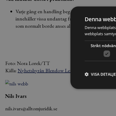
Varje gång en handling begärs ut görs en prövning
innehåller vissa undantag från den annars gällan
Denna webb
som normalt borde anses allmänna istället belägga
Denna webbplats 
webbplats samtyck
Strikt nödvän
Foto: Nora Lorek/TT
Källa:
Nyhetsbyrån Blendow Lexnova
VISA DETALJ
Nils Ivars
nils.ivars@alltomjuridik.se