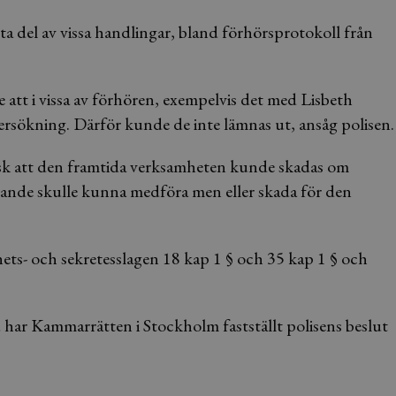
a del av vissa handlingar, bland förhörsprotokoll från
tt i vissa av förhören, exempelvis det med Lisbeth
rsökning. Därför kunde de inte lämnas ut, ansåg polisen.
sk att den framtida verksamheten kunde skadas om
nande skulle kunna medföra men eller skada för den
s- och sekretesslagen 18 kap 1 § och 35 kap 1 § och
ar Kammarrätten i Stockholm fastställt polisens beslut