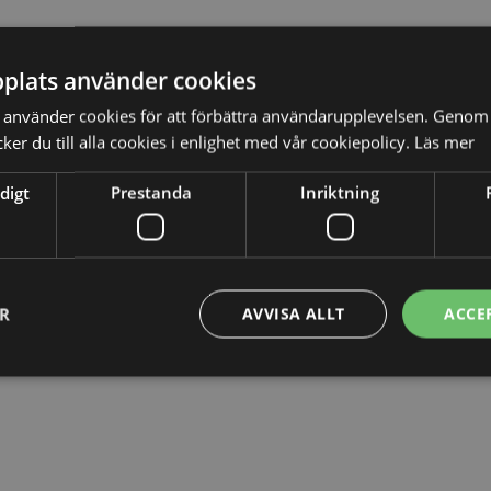
 mot reglerna i Offentlighets- och sekretesslagen, som
de offentlighetsprincipen. Med stöd i OSL kan handlingar
plats använder cookies
s med sekretess.
använder cookies för att förbättra användarupplevelsen. Genom 
er du till alla cookies i enlighet med vår cookiepolicy.
Läs mer
digt
Prestanda
Inriktning
ER
AVVISA ALLT
ACCE