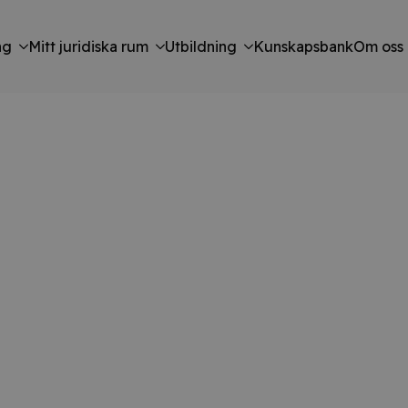
ng
Mitt juridiska rum
Utbildning
Kunskapsbank
Om oss