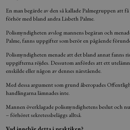
En man begärde av den så kallade Palmegruppen att få t
förhör med bland andra Lisbeth Palme.
Polismyndigheten avslog mannens begäran och menade a
Palme, fanns uppgifter som berör en pågående förunde
Polismyndigheten menade att det bland annat fanns ri
uppgifterna röjdes. Dessutom anfördes att ett uteläm
enskilde eller någon av dennes närstående.
Med dessa argument som grund åberopades Offentlighet
handlingarna lämnades inte.
Mannen överklagade polismyndighetens beslut och nu h
– förhöret sekretessbeläggs alltså.
Vad innebär detta i praktiken?