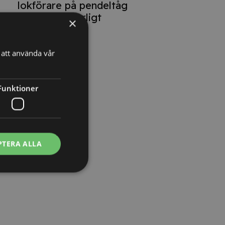
lokförare på pendeltåg
oproportionerligt
×
att använda vår
Funktioner
PTERA ALLA