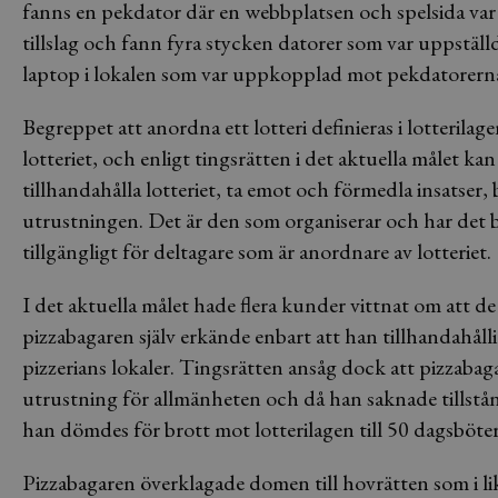
fanns en pekdator där en webbplatsen och spelsida var
tillslag och fann fyra stycken datorer som var uppställda
laptop i lokalen som var uppkopplad mot pekdatorerna s
Begreppet att anordna ett lotteri definieras i lotterilag
lotteriet, och enligt tingsrätten i det aktuella målet kan
tillhandahålla lotteriet, ta emot och förmedla insatser,
utrustningen. Det är den som organiserar och har det b
tillgängligt för deltagare som är anordnare av lotteriet.
I det aktuella målet hade flera kunder vittnat om att d
pizzabagaren själv erkände enbart att han tillhandahålli
pizzerians lokaler. Tingsrätten ansåg dock att pizzabag
utrustning för allmänheten och då han saknade tillstån
han dömdes för brott mot lotterilagen till 50 dagsböter
Pizzabagaren överklagade domen till hovrätten som i li