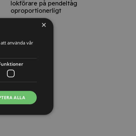
lokförare på pendeltåg
oproportionerligt
×
att använda vår
Funktioner
PTERA ALLA