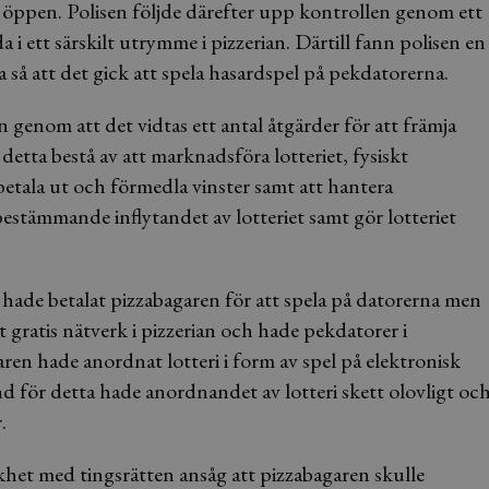
 öppen. Polisen följde därefter upp kontrollen genom ett
 i ett särskilt utrymme i pizzerian. Därtill fann polisen en
å att det gick att spela hasardspel på pekdatorerna.
en genom att det vidtas ett antal åtgärder för att främja
 detta bestå av att marknadsföra lotteriet, fysiskt
 betala ut och förmedla vinster samt att hantera
estämmande inflytandet av lotteriet samt gör lotteriet
e hade betalat pizzabagaren för att spela på datorerna men
t gratis nätverk i pizzerian och hade pekdatorer i
aren hade anordnat lotteri i form av spel på elektronisk
d för detta hade anordnandet av lotteri skett olovligt oc
.
khet med tingsrätten ansåg att pizzabagaren skulle