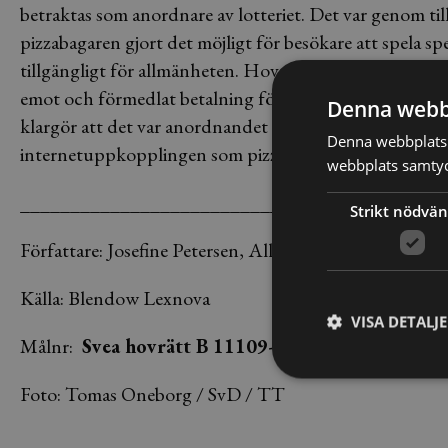
betraktas som anordnare av lotteriet. Det var genom ti
pizzabagaren gjort det möjligt för besökare att spela spe
tillgängligt för allmänheten. Hovrätten menar dessutom 
emot och förmedlat betalning för insatser via program 
Denna webb
klargör att det var anordnandet av spelet som var länk
Denna webbplats 
internetuppkopplingen som pizzabagaren tillhandahöl
webbplats samtyck
___________________________________
Strikt nödvän
Författare: Josefine Petersen, Allt om Juridik
Källa: Blendow Lexnova
VISA DETALJ
Målnr:
Svea hovrätt B 11109-18
Foto: Tomas Oneborg / SvD / TT