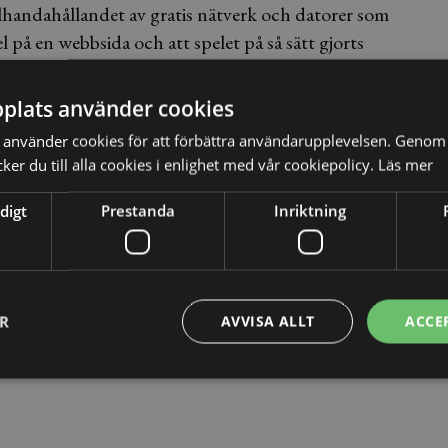
llhandahållandet av gratis nätverk och datorer som
l på en webbsida och att spelet på så sätt gjorts
i likhet med tingsrätten att det var bevisat att han tagit
på sin dator och även betalat ut vinster. Hovrätten
plats använder cookies
en mellan spelaren och anordnaren, inte
använder cookies för att förbättra användarupplevelsen. Genom 
l.
er du till alla cookies i enlighet med vår cookiepolicy.
Läs mer
digt
Prestanda
Inriktning
ER
AVVISA ALLT
ACCE