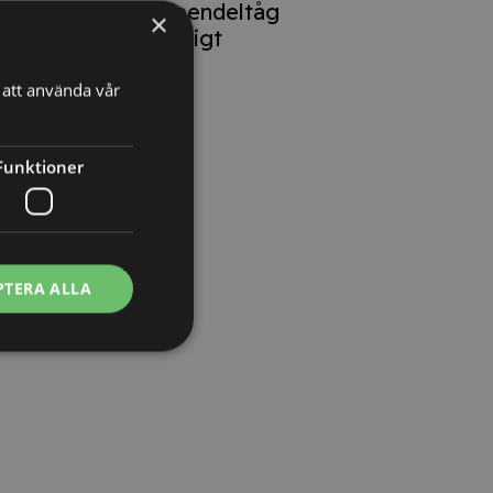
lokförare på pendeltåg
×
oproportionerligt
att använda vår
Funktioner
PTERA ALLA