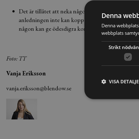
Det är tillåtet att neka någon anställning/praktik
Denna webb
anledningen inte kan kopplas till de olika diskri
Denna webbplats 
någon kan ge ödesdigra konsekvenser, även om ag
webbplats samtyck
Strikt nödvän
Foto: TT
Vanja Eriksson
VISA DETALJ
vanja.eriksson@blendow.se