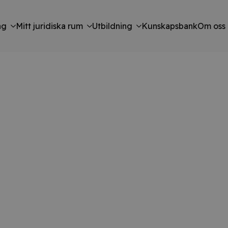
ng
Mitt juridiska rum
Utbildning
Kunskapsbank
Om oss