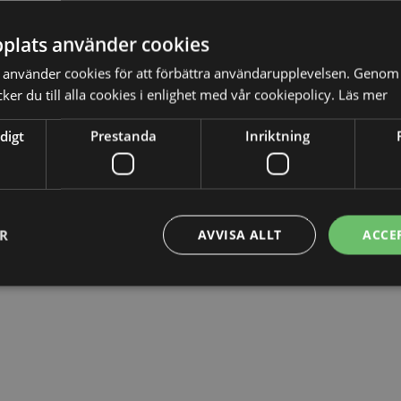
 för vilken anledning som helst – förutsatt att den
plats använder cookies
mineringsgrunderna. Att som arbetsgivare diskriminera
använder cookies för att förbättra användarupplevelsen. Genom 
erandet inte var medvetet.
er du till alla cookies i enlighet med vår cookiepolicy.
Läs mer
digt
Prestanda
Inriktning
ER
AVVISA ALLT
ACCE