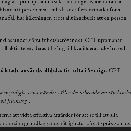
tning är i princip samma sak som fängelse, men utan att
nd att personer sitter häktade i flera månader för att
ana fall har häktningen trots allt inneburit att en person
handlas under själva frihetsberövandet. CPT uppmanar
ll aktiviteter, deras tillgång till kvalificera sjukvård och
äktade används alldeles för ofta i Sverige.
CPT
ska myndigheterna när det gäller det utbredda användande
 på framsteg”.
tt vidta effektiva åtgärder för att se till att alla
ion om sina grundläggande rättigheter på ett språk som de