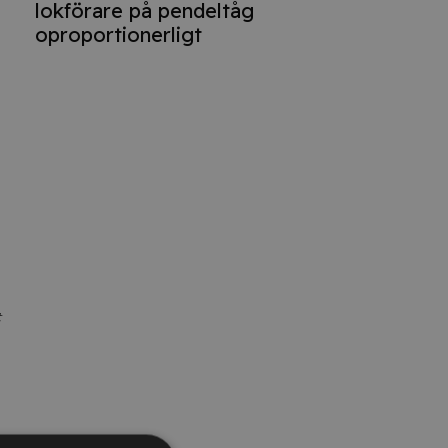
lokförare på pendeltåg
oproportionerligt
t