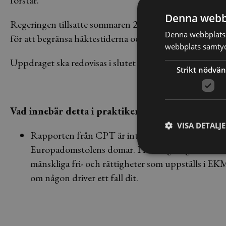
förstår.
Denna webb
Regeringen tillsatte sommaren 2015 en utredning som sk
Denna webbplats 
för att begränsa häktestiderna och restriktionerna och 
webbplats samtyck
Uppdraget ska redovisas i slutet av sommaren 2016.
Strikt nödvän
Vad innebär detta i praktiken?
VISA DETALJ
Rapporten från CPT är inte bindande för Sverige
Europadomstolens domar. I förlängningen kan rapp
mänskliga fri- och rättigheter som uppställs i EK
om någon driver ett fall dit.