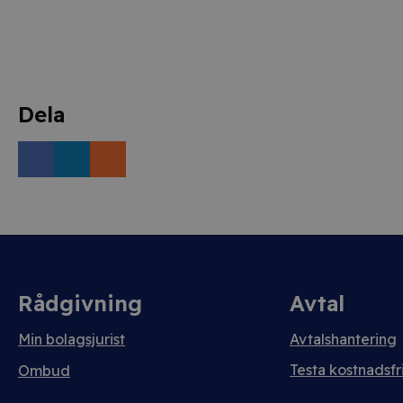
Dela
Rådgivning
Avtal
Min bolagsjurist
Avtalshantering
Testa kostnadsfri
Ombud