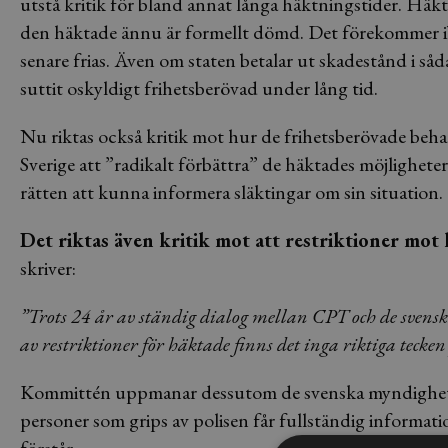
utstå kritik för bland annat långa häktningstider. Häk
den häktade ännu är formellt dömd. Det förekommer ibla
senare frias. Även om staten betalar ut skadestånd i såd
suttit oskyldigt frihetsberövad under lång tid.
Nu riktas också kritik mot hur de frihetsberövade be
Sverige att ”radikalt förbättra” de häktades möjligheter ti
rätten att kunna informera släktingar om sin situation.
Det riktas även kritik mot att restriktioner mot h
skriver:
”Trots 24 år av ständig dialog mellan CPT och de sven
av restriktioner för häktade finns det inga riktiga tecken
Kommittén uppmanar dessutom de svenska myndigheterna a
personer som grips av polisen får fullständig informat