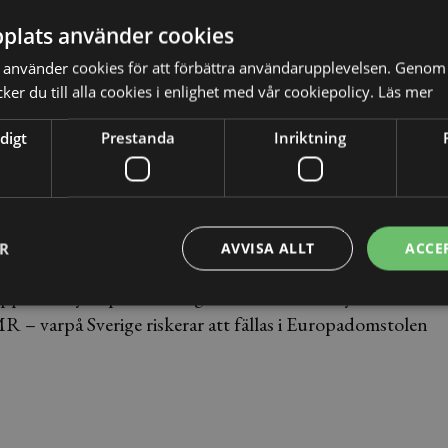
plats använder cookies
a se över vilka ytterligare åtgärder som behöver vidtas
använder cookies för att förbättra användarupplevelsen. Genom 
för att motverka isoleringen av häktade.
er du till alla cookies i enlighet med vår cookiepolicy.
Läs mer
digt
Prestanda
Inriktning
ER
AVVISA ALLT
ACCE
, men Sverige är bundna att följa EKMR och
orten tyda på att Sverige inte efterlever skyddet för
MR – varpå Sverige riskerar att fällas i Europadomstolen