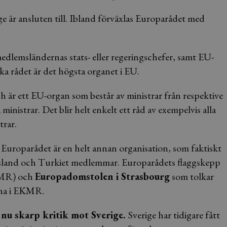
e är ansluten till. Ibland förväxlas Europarådet med
medlemsländernas stats- eller regeringschefer, samt EU-
a rådet är det högsta organet i EU.
ch är ett EU-organ som består av ministrar från respektive
inistrar. Det blir helt enkelt ett råd av exempelvis alla
trar.
Europarådet är en helt annan organisation, som faktiskt
ssland och Turkiet medlemmar. Europarådets flaggskepp
EKMR) och
Europadomstolen i Strasbourg
som tolkar
rna i EKMR.
nu skarp kritik mot Sverige.
Sverige har tidigare fått