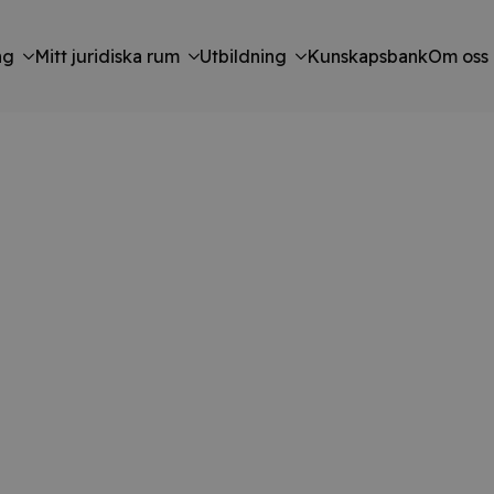
ng
Mitt juridiska rum
Utbildning
Kunskapsbank
Om oss