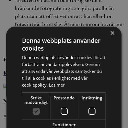
Effekten blir att en i och för sig sexuellt
kränkande fotografering som görs på allmän
plats utan att offret vet om att han eller hon
fotas inte är brottslig. Åtminstone om hovrättens
×
dom inte ändras av HD.
Denna webbplats använder
cookies
Denna webbplats använder cookies för att
Foto: Claudio Bresciani/TT
förbättra användarupplevelsen. Genom
att använda vår webbplats samtycker du
Källa: Nyhetsbyrån Blendow Lexnova
till alla cookies i enlighet med vår
cookiepolicy.
Läs mer
Strikt
Prestanda
Inriktning
Nils Ivars
nödvändigt
nils.ivars@alltomjuridik.se
Funktioner