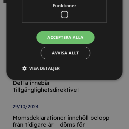
Funktioner
Relaterade nyheter
13/10/2025
ACCEPTERA ALLA
Nya Världsbanksregler öppnar för
svenska företag – lär dig vinna
AVVISA ALLT
upphandlingar med våra nya kurser
VISA DETALJER
26/02/2025
Detta innebär
Tillgänglighetsdirektivet
29/10/2024
Momsdeklarationer innehöll belopp
från tidigare år – döms för