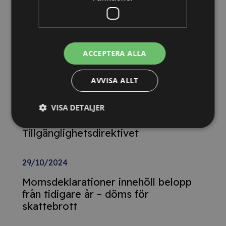
Relaterade nyheter
13/10/2025
Nya Världsbanksregler öppnar för
ACCEPTERA ALLA
svenska företag – lär dig vinna
upphandlingar med våra nya kurser
AVVISA ALLT
26/02/2025
VISA DETALJER
Detta innebär
Tillgänglighetsdirektivet
29/10/2024
Momsdeklarationer innehöll belopp
från tidigare år – döms för
skattebrott