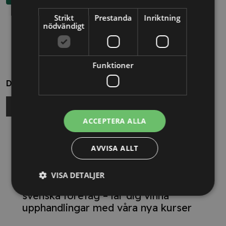
Strikt
Prestanda
Inriktning
nödvändigt
Funktioner
Dela
ACCEPTERA ALLA
Relaterade nyheter
AVVISA ALLT
13/10/2025
VISA DETALJER
Nya Världsbanksregler öppnar för
svenska företag – lär dig vinna
upphandlingar med våra nya kurser