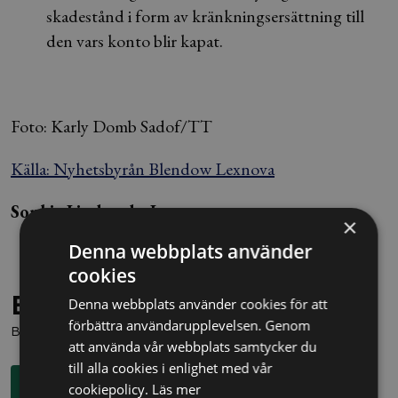
skadestånd i form av kränkningsersättning till
den vars konto blir kapat.
Foto: Karly Domb Sadof/TT
Källa: Nyhetsbyrån Blendow Lexnova
Sophia Lindstedt, Lexnova
×
Denna webbplats använder
cookies
Behöver du juridisk hjälp?
Denna webbplats använder cookies för att
förbättra användarupplevelsen. Genom
Boka en kostnadsfri konsultation direkt via knappen nedan.
att använda vår webbplats samtycker du
till alla cookies i enlighet med vår
Boka rådgivning
cookiepolicy.
Läs mer