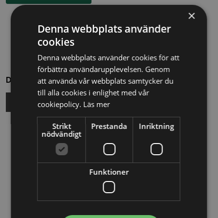
×
Denna webbplats använder
cookies
Denna webbplats använder cookies för att
förbättra användarupplevelsen. Genom
Dela
att använda vår webbplats samtycker du
till alla cookies i enlighet med vår
cookiepolicy.
Läs mer
Strikt
Prestanda
Inriktning
Relaterade nyheter
nödvändigt
13/10/2025
Funktioner
Nya Världsbanksregler öppnar för
svenska företag – lär dig vinna
upphandlingar med våra nya kurser