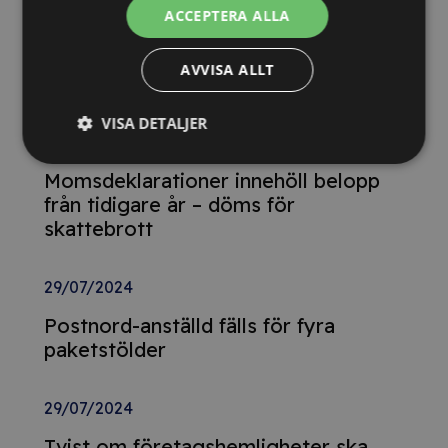
ACCEPTERA ALLA
26/02/2025
Detta innebär
AVVISA ALLT
Tillgänglighetsdirektivet
VISA DETALJER
29/10/2024
Momsdeklarationer innehöll belopp
från tidigare år – döms för
skattebrott
29/07/2024
Postnord-anställd fälls för fyra
paketstölder
29/07/2024
Tvist om företagshemligheter ska