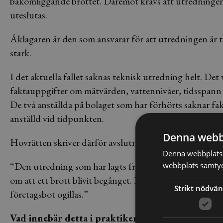
bakomliggande brottet. Däremot krävs att utredningen vis
uteslutas.
Åklagaren är den som ansvarar för att utredningen är ti
stark.
I det aktuella fallet saknas teknisk utredning helt. Det 
faktauppgifter om mätvärden, vattennivåer, tidsspann 
De två anställda på bolaget som har förhörts saknar f
anställd vid tidpunkten.
Denna webb
Hovrätten skriver därför avslutningsvis i domen:
Denna webbplats 
“Den utredning som har lagts fram är så bristfällig att 
webbplats samtyck
om att ett brott blivit begånget. Eftersom gärningen, ot
Strikt nödvän
företagsbot ogillas.”
Vad innebär detta i praktiken?