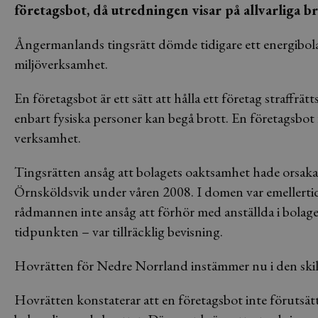
företagsbot, då utredningen visar på allvarliga br
Ångermanlands tingsrätt dömde tidigare ett energibolag
miljöverksamhet.
En företagsbot är ett sätt att hålla ett företag straffrät
enbart fysiska personer kan begå brott. En företagsbot 
verksamhet.
Tingsrätten ansåg att bolagets oaktsamhet hade orsaka
Örnsköldsvik under våren 2008. I domen var emellertid
rådmannen inte ansåg att förhör med anställda i bolaget
tidpunkten – var tillräcklig bevisning.
Hovrätten för Nedre Norrland instämmer nu i den skil
Hovrätten konstaterar att en företagsbot inte förutsätt