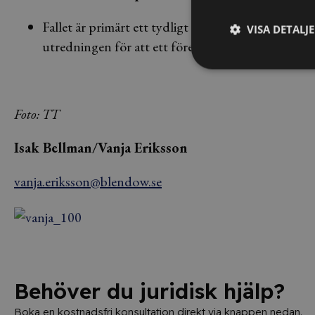
Fallet är primärt ett tydligt exempel på hur en åkla
VISA DETALJ
utredningen för att ett företag ska kunna drabbas
Foto: TT
Isak Bellman/Vanja Eriksson
vanja.eriksson@blendow.se
Behöver du juridisk hjälp?
Boka en kostnadsfri konsultation direkt via knappen nedan.