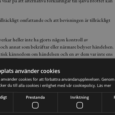
ar på att alternativa förklaringar till själva brottet kan
llräckligt omfattande och att bevisningen är tillräckligt
verkar heller inte ha gjorts någon kontroll av
och annat som bekräftar eller närmare belyser händelsen.
aktisk kännedom om händelsen och en av dem var inte ens
plats använder cookies
använder cookies för att förbättra användarupplevelsen. Genom 
den inte kan grunda ett straffrättsligt ställningstagande
er du till alla cookies i enlighet med vår cookiepolicy.
Läs mer
illåten miljöverksamhet, inte är styrkt ska talan om
digt
Prestanda
Inriktning