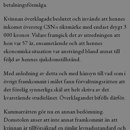
betalningsförmåga.
Kvinnan överklagade beslutet och invände att hennes
inkomst översteg CSN:s riktmärke med endast drygt 3
000 kronor. Vidare framgick det av utredningen att
hon var 57 år, ensamstående och att hennes
ekonomiska situation var ansträngd bland annat till
följd av hennes sjukdomstillstånd.
Med anledning av detta och med hänsyn till vad som i
övrigt framkommit i målet fann förvaltningsrätten att
det förelåg synnerliga skäl att helt skriva av det
kvarstående studielånet. Överklagandet bifölls därför.
Kammarrätten gör nu en annan bedömning.
Domstolen anser att inte annat framkommit än att
kvinnan är tillförsäkrad en rimlig levnadsstandard och