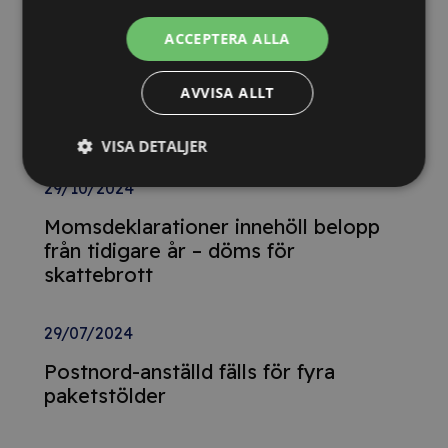
upphandlingar med våra nya kurser
ACCEPTERA ALLA
26/02/2025
AVVISA ALLT
Detta innebär
Tillgänglighetsdirektivet
VISA DETALJER
29/10/2024
Momsdeklarationer innehöll belopp
från tidigare år – döms för
skattebrott
29/07/2024
Postnord-anställd fälls för fyra
paketstölder