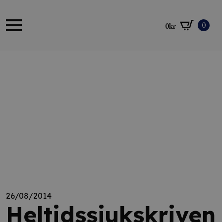
0
0
kr
26/08/2014
Heltidssjukskriven