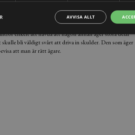
ER
AVVISA ALLT
ACCE
s det att all egendom som finns i hennes besittning är
lltför enkelt att hävda att någon annan äger stora delar
kulle bli väldigt svårt att driva in skulder. Den som äger
isa att man är rätt ägare.