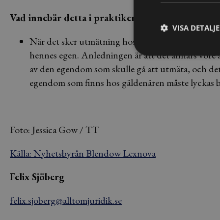
Vad innebär detta i praktiken?
VISA DETALJ
När det sker utmätning hos en person så förutsätt
hennes egen. Anledningen är att det annars vore a
av den egendom som skulle gå att utmäta, och det s
egendom som finns hos gäldenären måste lyckas bev
Foto: Jessica Gow / TT
Källa: Nyhetsbyrån Blendow Lexnova
Felix Sjöberg
felix.sjoberg@alltomjuridik.se