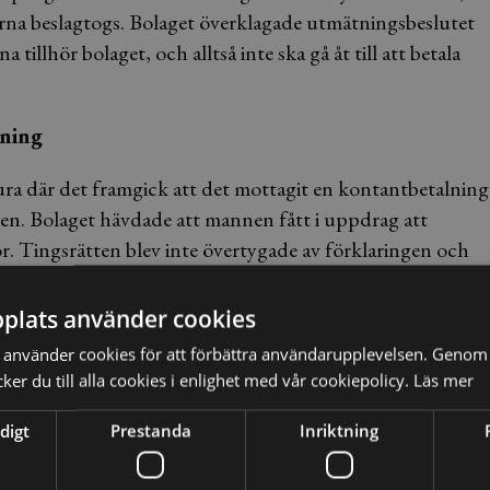
arna beslagtogs. Bolaget överklagade utmätningsbeslutet
tillhör bolaget, och alltså inte ska gå åt till att betala
jning
ura där det framgick att det mottagit en kontantbetalning
. Bolaget hävdade att mannen fått i uppdrag att
. Tingsrätten blev inte övertygade av förklaringen och
plats använder cookies
ästra Sverige, och påstod att mannen sålt ett större parti
använder cookies för att förbättra användarupplevelsen. Genom 
terna härrörde därifrån. Bolaget har dock inte kunnat
er du till alla cookies i enlighet med vår cookiepolicy.
Läs mer
sa upp något underlag för att den ägt rum. Hovrätten går
en ska kvarstå.
digt
Prestanda
Inriktning