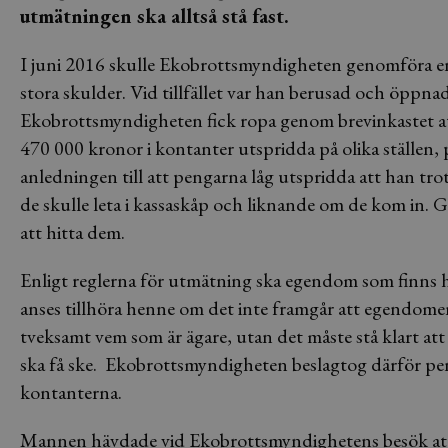
utmätningen ska alltså stå fast.
I juni 2016 skulle Ekobrottsmyndigheten genomföra e
stora skulder. Vid tillfället var han berusad och öppna
Ekobrottsmyndigheten fick ropa genom brevinkastet at
470 000 kronor i kontanter utspridda på olika ställen, 
anledningen till att pengarna låg utspridda att han trot
de skulle leta i kassaskåp och liknande om de kom in. G
att hitta dem.
Enligt reglerna för utmätning ska egendom som finns h
anses tillhöra henne om det inte framgår att egendomen
tveksamt vem som är ägare, utan det måste stå klart a
ska få ske. Ekobrottsmyndigheten beslagtog därför p
kontanterna.
Mannen hävdade vid Ekobrottsmyndighetens besök att p