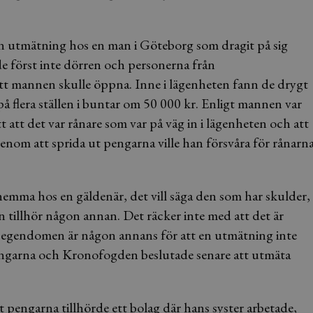
n utmätning hos en man i Göteborg som dragit på sig
de först inte dörren och personerna från
t mannen skulle öppna. Inne i lägenheten fann de drygt
på flera ställen i buntar om 50 000 kr. Enligt mannen var
t att det var rånare som var på väg in i lägenheten och att
enom att sprida ut pengarna ville han försvåra för rånarn
emma hos en gäldenär, det vill säga den som har skulder,
 tillhör någon annan. Det räcker inte med att det är
tt egendomen är någon annans för att en utmätning inte
engarna och Kronofogden beslutade senare att utmäta
engarna tillhörde ett bolag där hans syster arbetade,