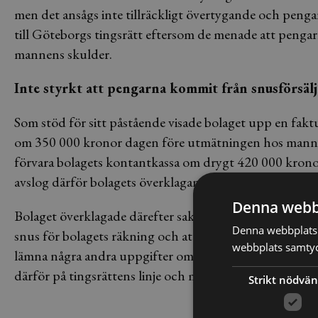
men det ansågs inte tillräckligt övertygande och peng
till Göteborgs tingsrätt eftersom de menade att pengarna 
mannens skulder.
Inte styrkt att pengarna kommit från snusförsäl
Som stöd för sitt påstående visade bolaget upp en fakt
om 350 000 kronor dagen före utmätningen hos mannen
förvara bolagets kontantkassa om drygt 420 000 kronor
avslog därför bolagets överklagande.
Denna webb
Bolaget överklagade därefter saken till Hovrätten för V
Denna webbplats 
snus för bolagets räkning och att 350 000 kr av kontan
webbplats samtyck
lämna några andra uppgifter om försäljningen eller vi
därför på tingsrättens linje och meddelar att utmätning
Strikt nödvän