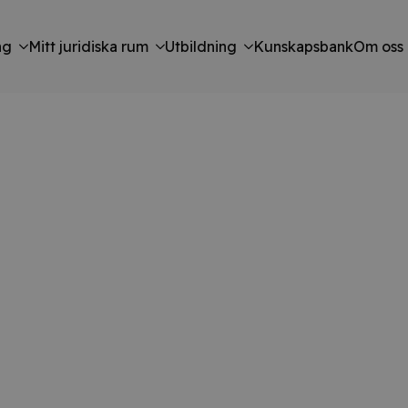
ng
Mitt juridiska rum
Utbildning
Kunskapsbank
Om oss