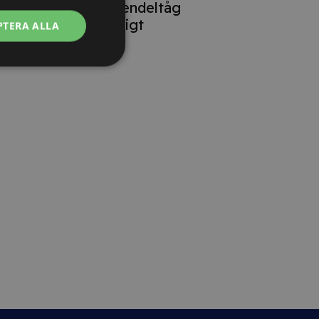
lokförare på pendeltåg
oproportionerligt
PTERA ALLA