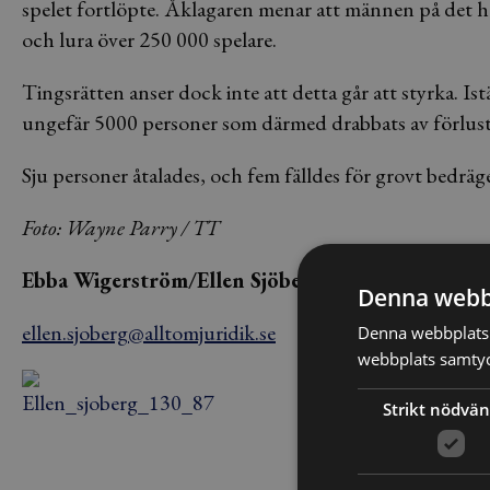
spelet fortlöpte. Åklagaren menar att männen på det hä
och lura över 250 000 spelare.
Tingsrätten anser dock inte att detta går att styrka. Ist
ungefär 5000 personer som därmed drabbats av förluste
Sju personer åtalades, och fem fälldes för grovt bedräge
Foto: Wayne Parry / TT
Ebba Wigerström/Ellen Sjöberg
Denna webb
ellen.sjoberg@alltomjuridik.se
Denna webbplats 
webbplats samtyck
Strikt nödvän