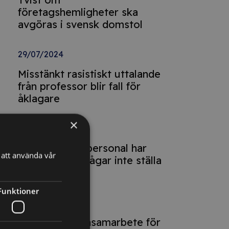
företagshemligheter ska
avgöras i svensk domstol
29/07/2024
Misstänkt rasistiskt uttalande
från professor blir fall för
åklagare
×
03/07/2024
SiS-hemmets personal har
att använda vår
”abdikerat” – vågar inte ställa
krav
Funktioner
03/07/2024
Förbud mot ensamarbete för