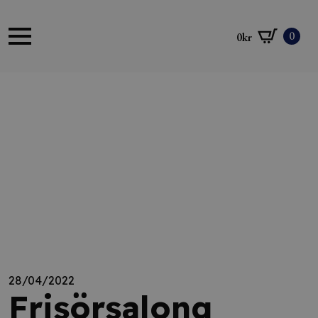
0
0
kr
28/04/2022
Frisörsalong