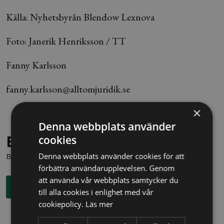
Källa: Nyhetsbyrån Blendow Lexnova
Foto: Janerik Henriksson / TT
Fanny Karlsson
fanny.karlsson@alltomjuridik.se
×
Denna webbplats använder
Behöver du juridisk hjälp?
cookies
Denna webbplats använder cookies för att
Boka en kostnadsfri konsultation direkt via knappen nedan.
förbättra användarupplevelsen. Genom
att använda vår webbplats samtycker du
Boka rådgivning
till alla cookies i enlighet med vår
cookiepolicy.
Läs mer