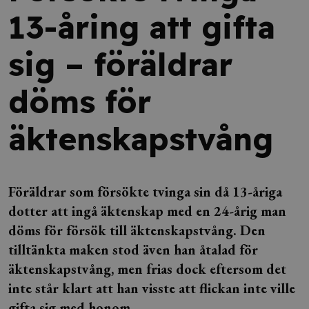
13-åring att gifta
sig – föräldrar
döms för
äktenskapstvång
Föräldrar som försökte tvinga sin då 13-åriga
dotter att ingå äktenskap med en 24-årig man
döms för försök till äktenskapstvång. Den
tilltänkta maken stod även han åtalad för
äktenskapstvång, men frias dock eftersom det
inte står klart att han visste att flickan inte ville
gifta sig med honom.