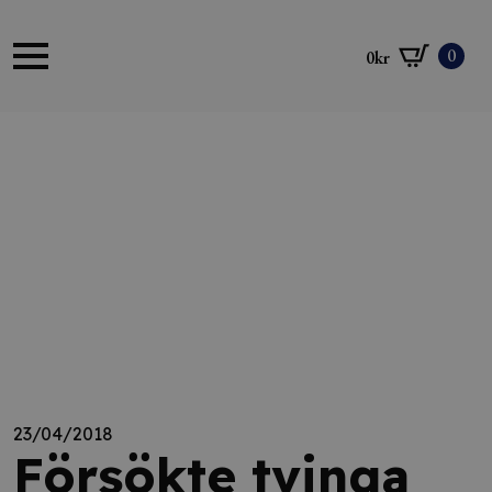
0
0
kr
23/04/2018
Försökte tvinga