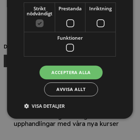
Strikt
Prestanda
Inriktning
nödvändigt
Funktioner
Dela
ACCEPTERA ALLA
Relaterade nyheter
AVVISA ALLT
13/10/2025
VISA DETALJER
Nya Världsbanksregler öppnar för
svenska företag – lär dig vinna
upphandlingar med våra nya kurser