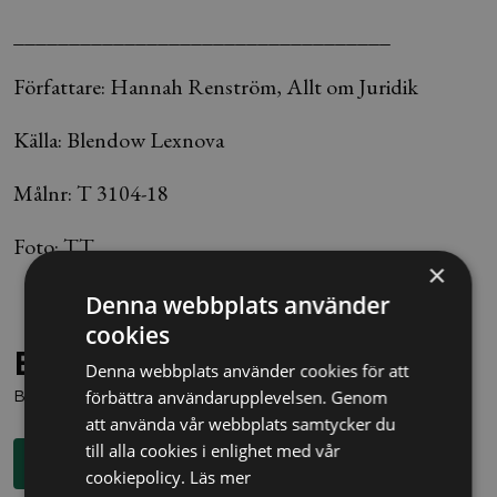
__________________________________
Författare: Hannah Renström, Allt om Juridik
Källa: Blendow Lexnova
Målnr: T 3104-18
Foto: TT
×
Denna webbplats använder
cookies
Behöver du juridisk hjälp?
Denna webbplats använder cookies för att
Boka en kostnadsfri konsultation direkt via knappen nedan.
förbättra användarupplevelsen. Genom
att använda vår webbplats samtycker du
till alla cookies i enlighet med vår
Boka rådgivning
cookiepolicy.
Läs mer