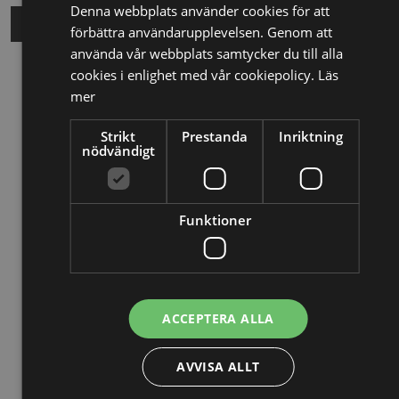
Denna webbplats använder cookies för att
förbättra användarupplevelsen. Genom att
använda vår webbplats samtycker du till alla
cookies i enlighet med vår cookiepolicy.
Läs
Relaterade nyheter
mer
13/10/2025
Strikt
Prestanda
Inriktning
nödvändigt
Nya Världsbanksregler öppnar för
svenska företag – lär dig vinna
upphandlingar med våra nya kurser
Funktioner
26/02/2025
Detta innebär
Tillgänglighetsdirektivet
ACCEPTERA ALLA
29/10/2024
AVVISA ALLT
Momsdeklarationer innehöll belopp