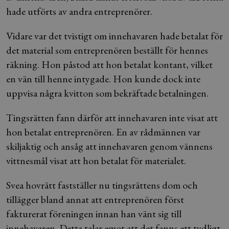
hade utförts av andra entreprenörer.
Vidare var det tvistigt om innehavaren hade betalat för
det material som entreprenören beställt för hennes
räkning. Hon påstod att hon betalat kontant, vilket
en vän till henne intygade. Hon kunde dock inte
uppvisa några kvitton som bekräftade betalningen.
Tingsrätten fann därför att innehavaren inte visat att
hon betalat entreprenören. En av rådmännen var
skiljaktig och ansåg att innehavaren genom vännens
vittnesmål visat att hon betalat för materialet.
Svea hovrätt fastställer nu tingsrättens dom och
tillägger bland annat att entreprenören först
fakturerat föreningen innan han vänt sig till
innehavaren. Detta talar emot att det fanns ett tydligt