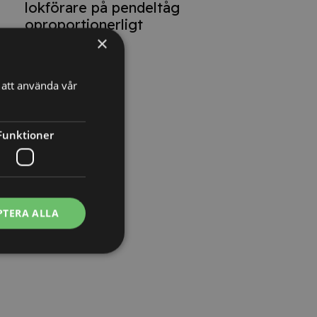
lokförare på pendeltåg
oproportionerligt
×
att använda vår
Funktioner
PTERA ALLA