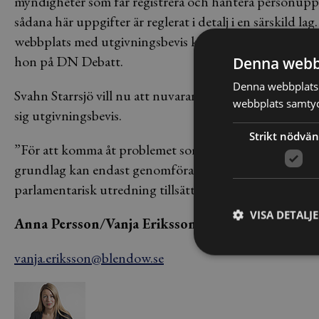
myndigheter som får registrera och hantera personuppg
sådana här uppgifter är reglerat i detalj i en särskild l
webbplats med utgivningsbevis kan hantera uppgifter fri
hon på DN Debatt.
Denna webb
Denna webbplats 
Svahn Starrsjö vill nu att nuvarande grundlagar skrivs 
webbplats samtyck
sig utgivningsbevis.
Strikt nödvän
”För att komma åt problemet som gör det möjligt att 
grundlag kan endast genomföras efter två riksdagsbesl
parlamentarisk utredning tillsättas så snart det bara ä
VISA DETALJ
Anna Persson/Vanja Eriksson
vanja.eriksson@blendow.se