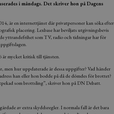
anserades i måndags. Det skriver hon på Dagens
4, är en internettjänst där privatpersoner kan söka efter
afisk placering. Lexbase har beviljats utgivningsbevis
de yttrandefrihet som TV, radio och tidningar har för
uppgiftslagen.
är mycket kritisk till tjänsten.
r, men hur uppdaterade är dessa uppgifter? Vad händer
 adress han eller hon bodde på då de dömdes för brottet?
t utpekad som brottsling”, skriver hon på DN Debatt.
rdade av extra skyddsregler. I normala fall är det bara