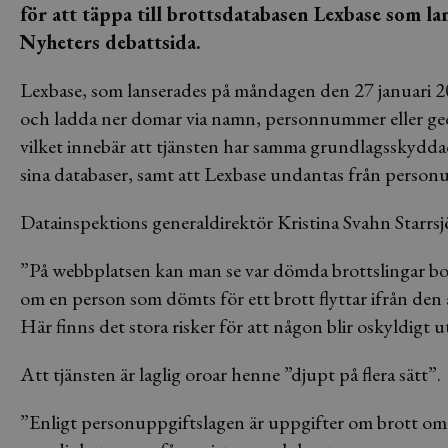
för att täppa till brottsdatabasen Lexbase som l
Nyheters debattsida.
Lexbase, som lanserades på måndagen den 27 januari 201
och ladda ner domar via namn, personnummer eller geogr
vilket innebär att tjänsten har samma grundlagsskydda
sina databaser, samt att Lexbase undantas från person
Datainspektions generaldirektör Kristina Svahn Starrsjö 
”På webbplatsen kan man se var dömda brottslingar bo
om en person som dömts för ett brott flyttar ifrån den
Här finns det stora risker för att någon blir oskyldig
Att tjänsten är laglig oroar henne ”djupt på flera sätt”.
”Enligt personuppgiftslagen är uppgifter om brott omgä