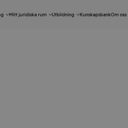
ng
Mitt juridiska rum
Utbildning
Kunskapsbank
Om oss