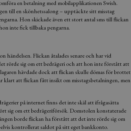
genomföra en betalning med mobilapplikationen Swish.
en till en skönhetssalong – upptäckte sitt misstag
ngarna. Hon skickade även ett stort antal sms till flickan
on inte fick tillbaka pengarna.
on händelsen. Flickan åtalades senare och har vid
 rörde sig om ett bedrägeri och att hon inte förstått att
klagaren hävdade dock att flickan skulle dömas för brottet
r klart att flickan fått insikt om misstagsbetalningen, men
ägerier på internet finns det inte skäl att ifrågasätta
 rört sig om ett bedrägeriförsök. Domstolen konstaterade
gen borde flickan ha förstått att det inte rörde sig om
lvis kontrollerat saldot på sitt eget bankkonto.