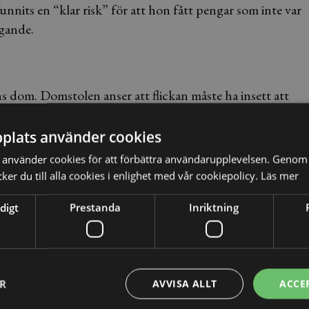
funnits en “klar risk” för att hon fått pengar som inte var
gande.
s dom. Domstolen anser att flickan måste ha insett att
ldig till brottet olovligt förfogande eftersom hon vägrat
0 dagsböter det lägsta antalet dagsböter, med hänsyn till
plats använder cookies
använder cookies för att förbättra användarupplevelsen. Genom 
er du till alla cookies i enlighet med vår cookiepolicy.
Läs mer
digt
Prestanda
Inriktning
n 10 kap. 4 §. Brottet innebär att den som har egendom i
ör olovligt förfogande om han eller hon gör något som
t ägaren på något annat sätt förlorar sin rätt.
 besittning. Eftersom flickan inte var ägare till pengarna
ER
AVVISA ALLT
ACCE
nans pengar då hon ”behållit och vägrat återbetala” dem.