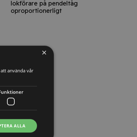
lokförare på pendeltåg
oproportionerligt
×
att använda vår
Funktioner
PTERA ALLA