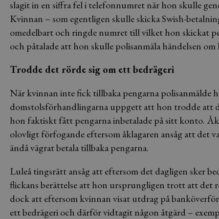
slagit in en siffra fel i telefonnumret när hon skulle 
Kvinnan – som egentligen skulle skicka Swish-betalning
omedelbart och ringde numret till vilket hon skickat pe
och påtalade att hon skulle polisanmäla händelsen om h
Trodde det rörde sig om ett bedrägeri
När kvinnan inte fick tillbaka pengarna polisanmälde h
domstolsförhandlingarna uppgett att hon trodde att det
hon faktiskt fått pengarna inbetalade på sitt konto. Å
olovligt förfogande eftersom åklagaren ansåg att det va
ändå vägrat betala tillbaka pengarna.
Luleå tingsrätt ansåg att eftersom det dagligen sker bedr
flickans berättelse att hon ursprungligen trott att det
dock att eftersom kvinnan visat utdrag på banköverförin
ett bedrägeri och därför vidtagit någon åtgärd – exempe