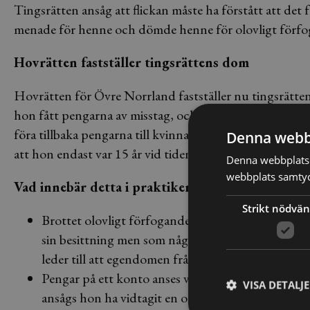
Tingsrätten ansåg att flickan måste ha förstått att det 
menade för henne och dömde henne för olovligt förfo
Hovrätten fastställer tingsrättens dom
Hovrätten för Övre Norrland fastställer nu tingsrätten
hon fått pengarna av misstag, och att hon gjort sig sky
föra tillbaka pengarna till kvinnan. Flickan döms till 3
Denna webb
att hon endast var 15 år vid tiden för händelsen.
Denna webbplats 
webbplats samtyck
Vad innebär detta i praktiken?
Strikt nödvän
Brottet olovligt förfogande regleras i brottsbalke
sin besittning men som någon annan äger, döms f
leder till att egendomen frånhändes ägaren eller at
Pengar på ett konto anses vara i kontoinnehavarens
VISA DETALJ
ansågs hon ha vidtagit en olovlig åtgärd med kvin