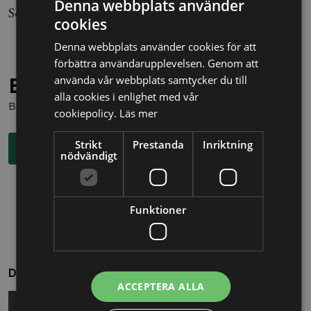
Denna webbplats använder
Sophia Lindstedt
cookies
Denna webbplats använder cookies för att
förbättra användarupplevelsen. Genom att
Behöver du juridisk hjälp?
använda vår webbplats samtycker du till
alla cookies i enlighet med vår
Boka en kostnadsfri konsultation direkt via knappen nedan.
cookiepolicy.
Läs mer
Strikt
Prestanda
Inriktning
Boka rådgivning
nödvändigt
Funktioner
Dela
ACCEPTERA ALLA