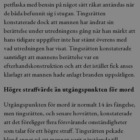
petflaska med bensin på något sätt råkat antändas när
de båda befunnit sig i stugan. Tingsrätten
konstaterade dock att mannen har ändrat sin
berättelse under utredningens gång när han märkt att
hans tidigare uppgifter inte har stämt överens med
vad utredningen har visat. Tingsrätten konstaterade
samtidigt att mannens berättelse var en
efterhandskonstruktion och att det istället fick anses
klarlagt att mannen hade anlagt branden uppsåtligen.
Högre straffvärde än utgångspunkten för mord
Utgångspunkten för mord är normalt 14 års fängelse,
men tingsrätten, och senare hovrätten, konstaterade
att det föreligger flera försvårande omständigheter
som talar för ett högre straff. Tingsrätten pekade
bland annat på att mannen varit närstående till