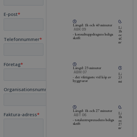
Längd: 1h och 40 minuter
Längd:
ABK 09
1h
- konsultuppdragens heliga
och
skrift
40
minuter
Längd: 23 minuter
ABM 07
Längd:
- det viktigaste vid köp av
23
byggvaror
minuter
Längd: 1h och 27 minuter
Längd:
ABT 06
1h
- totalentreprenadens heliga
och
skrift
27
minuter