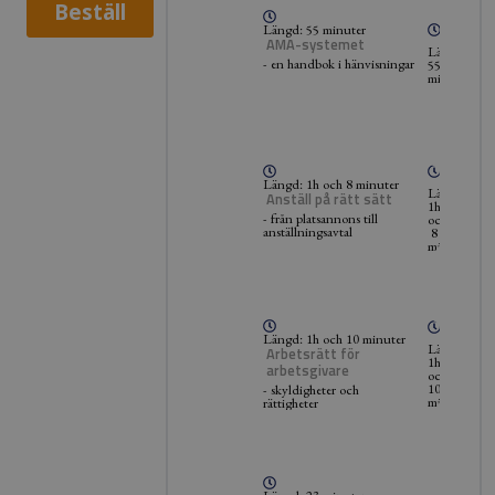
Längd: 55 minuter
AMA-systemet
Längd:
- en handbok i hänvisningar
55
minuter
Längd: 1h och 8 minuter
Längd:
Anställ på rätt sätt
1h
- från platsannons till
och
anställningsavtal
8
minuter
Längd: 1h och 10 minuter
Längd:
Arbetsrätt för
1h
arbetsgivare
och
10
- skyldigheter och
minuter
rättigheter