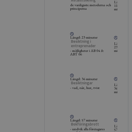
Avtalstolkning
Längd:
de vanligaste metoderna och
11
principerna
minuter
Längd: 23 minuter
Besiktning i
Längd:
entreprenader
23
minuter
- möjligheter i AB 04 &
ABT 06
Längd: 36 minuter
Besiktningar
Längd:
- vad, när, hur, tvist
36
minuter
Längd: 57 minuter
Bokföringsbrott
Längd:
- undvik alla företagares
57