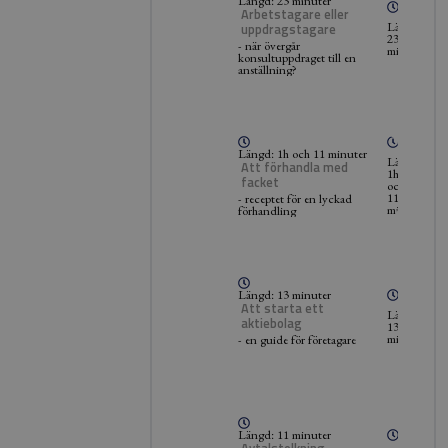
Längd: 23 minuter
Arbetstagare eller
Längd:
uppdragstagare
23
- när övergår
minuter
konsultuppdraget till en
anställning?
Längd: 1h och 11 minuter
Längd:
Att förhandla med
1h
facket
och
11
- receptet för en lyckad
minuter
förhandling
Längd: 13 minuter
Att starta ett
Längd:
aktiebolag
13
minuter
- en guide för företagare
Längd: 11 minuter