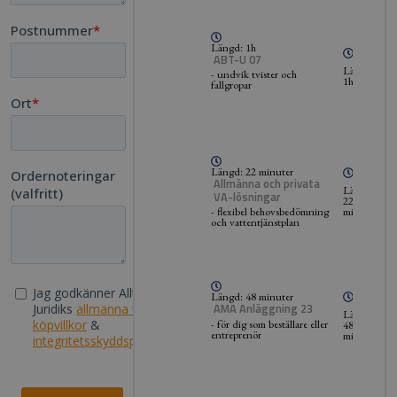
Längd: 1h
ABT-U 07
Längd:
- undvik tvister och
1h
fallgropar
Längd: 22 minuter
Allmänna och privata
Längd:
VA-lösningar
22
minuter
- flexibel behovsbedömning
och vattentjänstplan
Längd: 48 minuter
AMA Anläggning 23
Längd:
- för dig som beställare eller
48
entreprenör
minuter