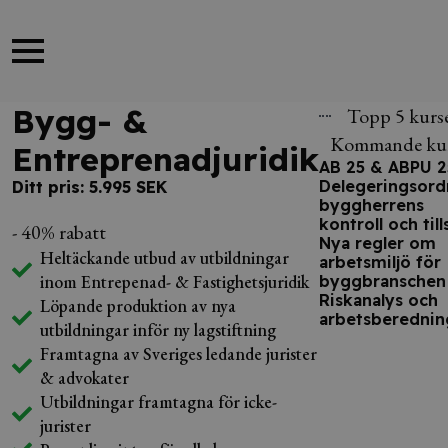
Bygg- &
Topp 5 kurs
Kommande kur
Entreprenadjuridik
AB 25 & ABPU 2
Delegeringsord
Ditt pris: 5.995 SEK
byggherrens
kontroll och til
- 40% rabatt
Nya regler om
Heltäckande utbud av utbildningar
arbetsmiljö för
inom Entrepenad- & Fastighetsjuridik
byggbranschen
Riskanalys och
Löpande produktion av nya
arbetsberednin
utbildningar inför ny lagstiftning
Framtagna av Sveriges ledande jurister
& advokater
Utbildningar framtagna för icke-
jurister