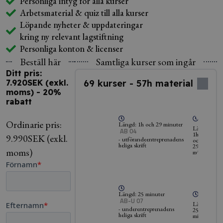
Personliga intyg för alla kurser
Arbetsmaterial & quiz till alla kurser
Löpande nyheter & uppdateringar
kring ny relevant lagstiftning
Personliga konton & licenser
Beställ här
Samtliga kurser som ingår
Ditt pris:
7.920SEK (exkl.
69 kurser - 57h material
moms) - 20%
rabatt
Ordinarie pris:
Längd: 1h och 29 minuter
Längd:
AB 04
1h
9.990SEK (exkl.
- utförandeentreprenadens
och
heliga skrift
29
moms)
minuter
Längd: 25 minuter
AB-U 07
Längd:
- underentreprenadens
25
heliga skrift
minuter