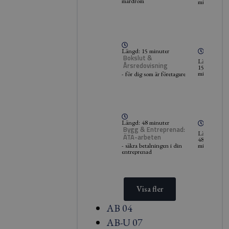
mardröm
minuter
Längd: 15 minuter
Bokslut &
Längd:
Årsredovisning
15
minuter
- för dig som är företagare
Längd: 48 minuter
Bygg & Entreprenad:
Längd:
ÄTA-arbeten
48
minuter
- säkra betalningen i din
entreprenad
Visa fler
AB 04
AB-U 07