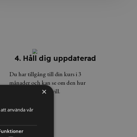
4. Håll dig uppdaterad
Du har tillgång till din kurs i 3
månader och kan se om den hur
×
många gånger du vill.
att använda vår
Funktioner