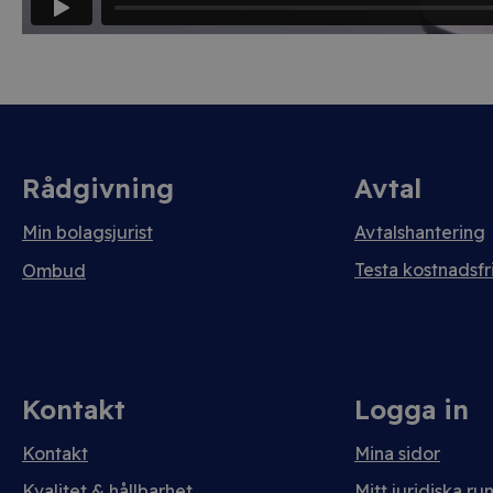
Rådgivning
Avtal
Min bolagsjurist
Avtalshantering
Testa kostnadsfri
Ombud
Kontakt
Logga in
Kontakt
Mina sidor
Kvalitet & hållbarhet
Mitt juridiska ru