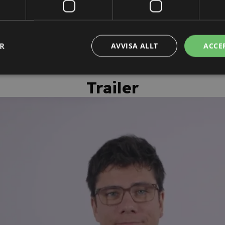
personligt kursintyg.
ER
AVVISA ALLT
ACCE
Trailer