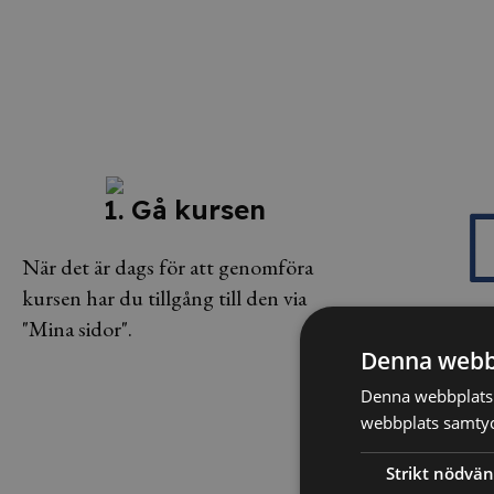
1. Gå kursen
När det är dags för att genomföra
kursen har du tillgång till den via
"Mina sidor".
2. Testa 
Denna webb
Denna webbplats 
Efter kursen sät
webbplats samtyck
på prov för att s
Strikt nödvän
tagit till dig inn