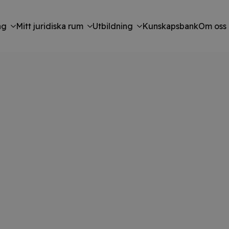
ng
Mitt juridiska rum
Utbildning
Kunskapsbank
Om oss