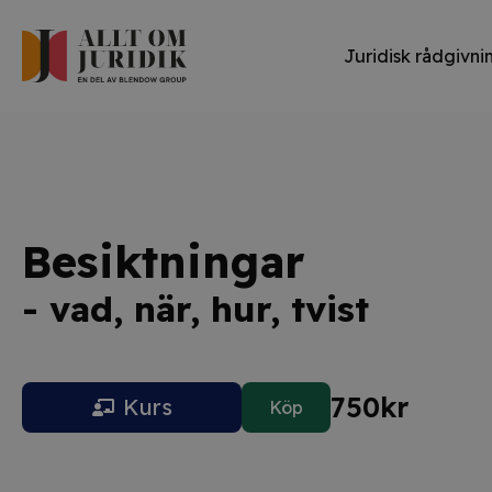
Juridisk rådgivni
Besiktningar
- vad, när, hur, tvist
750
kr
Kurs
Köp