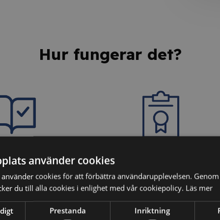
Hur fungerar det?
dina kunskaper
3. Få ditt personliga
plats använder cookies
intyg
använder cookies för att förbättra användarupplevelsen. Genom 
ter vi dina kunskaper
er du till alla cookies i enlighet med vår cookiepolicy.
Läs mer
äkerställa att du har
Efter godkänt resultat på
digt
Prestanda
Inriktning
ehållet.
kunskapstestet erhåller du ett