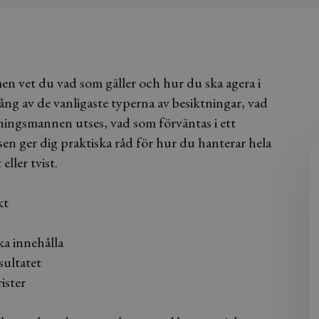
men vet du vad som gäller och hur du ska agera i
ng av de vanligaste typerna av besiktningar, vad
tningsmannen utses, vad som förväntas i ett
en ger dig praktiska råd för hur du hanterar hela
eller tvist.
kt
ka innehålla
sultatet
ister